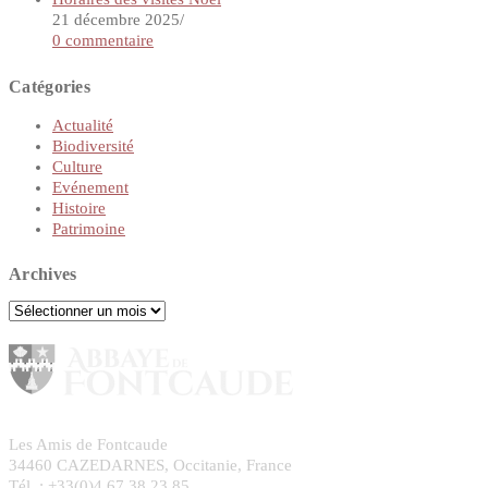
21 décembre 2025
/
0 commentaire
Catégories
Actualité
Biodiversité
Culture
Evénement
Histoire
Patrimoine
Archives
Archives
Les Amis de Fontcaude
34460 CAZEDARNES, Occitanie, France
Tél. : +33(0)4 67 38 23 85