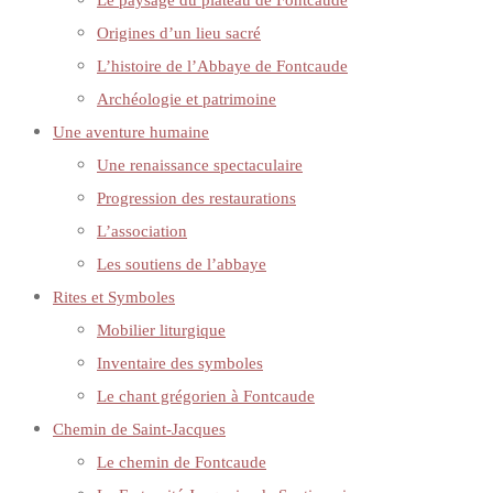
Le paysage du plateau de Fontcaude
Origines d’un lieu sacré
L’histoire de l’Abbaye de Fontcaude
Archéologie et patrimoine
Une aventure humaine
Une renaissance spectaculaire
Progression des restaurations
L’association
Les soutiens de l’abbaye
Rites et Symboles
Mobilier liturgique
Inventaire des symboles
Le chant grégorien à Fontcaude
Chemin de Saint-Jacques
Le chemin de Fontcaude