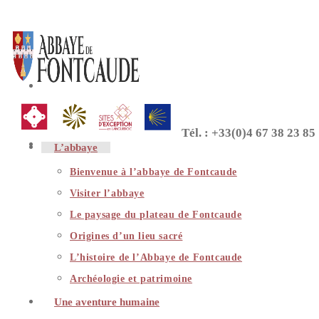
Skip
to
content
Tél. : +33(0)4 67 38 23 85
L’abbaye
Bienvenue à l’abbaye de Fontcaude
Visiter l’abbaye
Le paysage du plateau de Fontcaude
Origines d’un lieu sacré
L’histoire de l’Abbaye de Fontcaude
Archéologie et patrimoine
Une aventure humaine