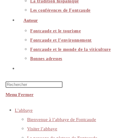
La tradition hispanique
Les conférences de Fontcaude
Autour
Fontcaude et le tourisme
Fontcaude et l’environnement
Fontcaude et le monde de la viticulture
Bonnes adresses
Toggle
website
search
Menu
Fermer
L’abbaye
Bienvenue à l’abbaye de Fontcaude
Visiter l’abbaye