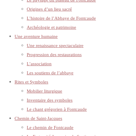
Le paysage du plateau de Fontcaude
Origines d’un lieu sacré
L’histoire de l’Abbaye de Fontcaude
Archéologie et patrimoine
Une aventure humaine
Une renaissance spectaculaire
Progression des restaurations
L’association
Les soutiens de l’abbaye
Rites et Symboles
Mobilier liturgique
Inventaire des symboles
Le chant grégorien à Fontcaude
Chemin de Saint-Jacques
Le chemin de Fontcaude