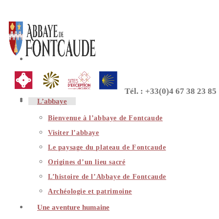
Skip
to
content
Tél. : +33(0)4 67 38 23 85
L’abbaye
Bienvenue à l’abbaye de Fontcaude
Visiter l’abbaye
Le paysage du plateau de Fontcaude
Origines d’un lieu sacré
L’histoire de l’Abbaye de Fontcaude
Archéologie et patrimoine
Une aventure humaine