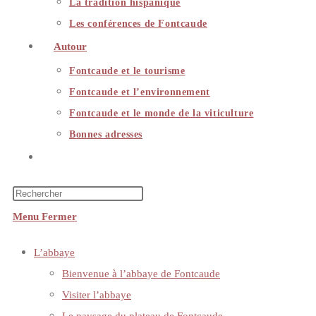
La tradition hispanique
Les conférences de Fontcaude
Autour
Fontcaude et le tourisme
Fontcaude et l’environnement
Fontcaude et le monde de la viticulture
Bonnes adresses
Toggle
website
search
Menu
Fermer
L’abbaye
Bienvenue à l’abbaye de Fontcaude
Visiter l’abbaye