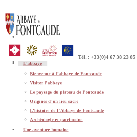
Skip
to
content
Tél. : +33(0)4 67 38 23 85
L’abbaye
Bienvenue à l’abbaye de Fontcaude
Visiter l’abbaye
Le paysage du plateau de Fontcaude
Origines d’un lieu sacré
L’histoire de l’Abbaye de Fontcaude
Archéologie et patrimoine
Une aventure humaine