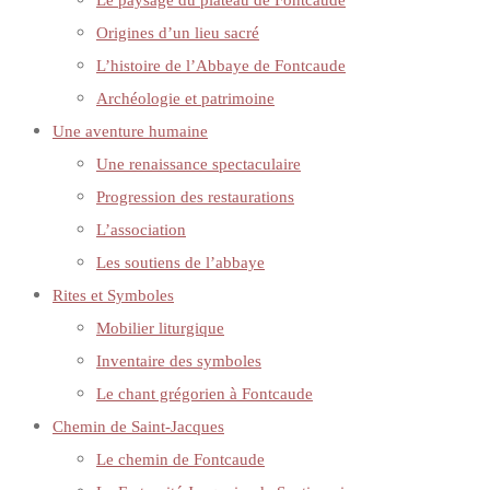
Le paysage du plateau de Fontcaude
Origines d’un lieu sacré
L’histoire de l’Abbaye de Fontcaude
Archéologie et patrimoine
Une aventure humaine
Une renaissance spectaculaire
Progression des restaurations
L’association
Les soutiens de l’abbaye
Rites et Symboles
Mobilier liturgique
Inventaire des symboles
Le chant grégorien à Fontcaude
Chemin de Saint-Jacques
Le chemin de Fontcaude