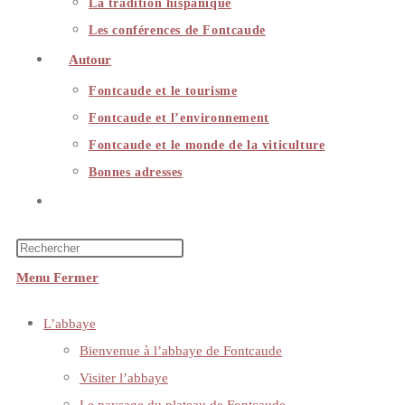
La tradition hispanique
Les conférences de Fontcaude
Autour
Fontcaude et le tourisme
Fontcaude et l’environnement
Fontcaude et le monde de la viticulture
Bonnes adresses
Toggle
website
search
Menu
Fermer
L’abbaye
Bienvenue à l’abbaye de Fontcaude
Visiter l’abbaye